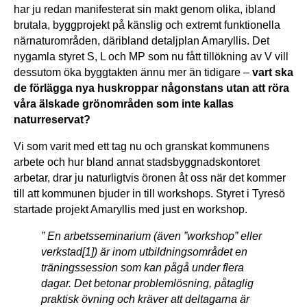
har ju redan manifesterat sin makt genom olika, ibland
brutala, byggprojekt på känslig och extremt funktionella
närnaturområden, däribland detaljplan Amaryllis. Det
nygamla styret S, L och MP som nu fått tillökning av V vill
dessutom öka byggtakten ännu mer än tidigare –
vart ska
de förlägga nya huskroppar någonstans utan att röra
våra älskade grönområden som inte kallas
naturreservat?
Vi som varit med ett tag nu och granskat kommunens
arbete och hur bland annat stadsbyggnadskontoret
arbetar, drar ju naturligtvis öronen åt oss när det kommer
till att kommunen bjuder in till workshops. Styret i Tyresö
startade projekt Amaryllis med just en workshop.
” En arbetsseminarium (även ”workshop” eller
verkstad[1]) är inom utbildningsområdet en
träningssession som kan pågå under flera
dagar. Det betonar problemlösning, påtaglig
praktisk övning och kräver att deltagarna är