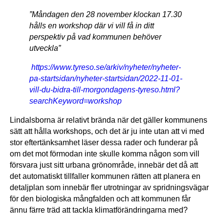
”Måndagen den 28 november klockan 17.30
hålls en workshop där vi vill få in ditt
perspektiv på vad kommunen behöver
utveckla”
https://www.tyreso.se/arkiv/nyheter/nyheter-
pa-startsidan/nyheter-startsidan/2022-11-01-
vill-du-bidra-till-morgondagens-tyreso.html?
searchKeyword=workshop
Lindalsborna är relativt brända när det gäller kommunens
sätt att hålla workshops, och det är ju inte utan att vi med
stor eftertänksamhet läser dessa rader och funderar på
om det mot förmodan inte skulle komma någon som vill
försvara just sitt urbana grönområde, innebär det då att
det automatiskt tillfaller kommunen rätten att planera en
detaljplan som innebär fler utrotningar av spridningsvägar
för den biologiska mångfalden och att kommunen får
ännu färre träd att tackla klimatförändringarna med?