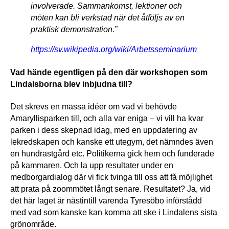
involverade. Sammankomst, lektioner och
möten kan bli verkstad när det åtföljs av en
praktisk demonstration.”
https://sv.wikipedia.org/wiki/Arbetsseminarium
Vad hände egentligen på den där workshopen som
Lindalsborna blev inbjudna till?
Det skrevs en massa idéer om vad vi behövde
Amaryllisparken till, och alla var eniga – vi vill ha kvar
parken i dess skepnad idag, med en uppdatering av
lekredskapen och kanske ett utegym, det nämndes även
en hundrastgård etc. Politikerna gick hem och funderade
på kammaren. Och la upp resultater under en
medborgardialog där vi fick tvinga till oss att få möjlighet
att prata på zoommötet långt senare. Resultatet? Ja, vid
det här laget är nästintill varenda Tyresöbo införstådd
med vad som kanske kan komma att ske i Lindalens sista
grönområde.