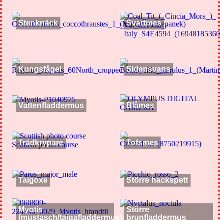
Stenknäck
Svartmes
Kungsfågel
Sidensvans
Vattenfladdermus
Blåmes
Trädkrypare
Tofsmes
Talgoxe
Större hackspett
Myotis
Större
(mustasch/taigafladdermus)
brunfladdermus