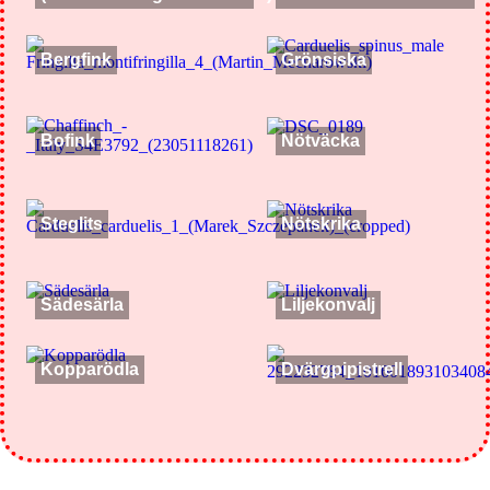
Bergfink
Grönsiska
Bofink
Nötväcka
Steglits
Nötskrika
Sädesärla
Liljekonvalj
Kopparödla
Dvärgpipistrell