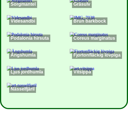
Sorgmantel
Gräsulv
Videsandbi
Brun barkbock
Podalonia hirsuta
Coreus marginatus
Ängshumla
Fjortonfläckig lövpiga
Ljus jordhumla
Vitsippa
Nässelfjäril