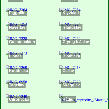
Piggplätt
Klyvblad
Näverlav
Islandslav
Gultrådsskinn
Grynig blåslav
Linnea
Blödticka
Kuddticka
Gällav
Tagellav
Skägglav
Citronticka
Rådjur