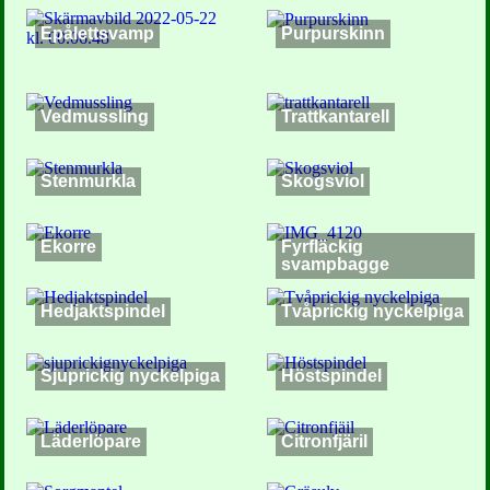
Epålettsvamp
Purpurskinn
Vedmussling
Trattkantarell
Stenmurkla
Skogsviol
Ekorre
Fyrfläckig
svampbagge
Hedjaktspindel
Tvåprickig nyckelpiga
Sjuprickig nyckelpiga
Höstspindel
Läderlöpare
Citronfjäril