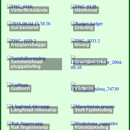
Vinterflickslända
Hästhovar
Gul kantarell
Grävling
Aspglansbagge
Bivarg
Sammetsfotad
Granblodriska
pluggskivling
Gullhorn
Vårtkrös
Långfotad röksvamp
Stolt Fjällskivling
Rak fingersvamp
Rökslöjskivling