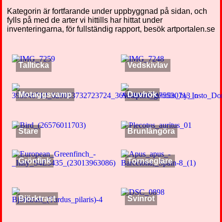
Kategorin är fortfarande under uppbyggnad på sidan, och
fylls på med de arter vi hittills har hittat under
inventeringarna, för fullständig rapport, besök artportalen.se
Tallticka
Vedskivlav
Motaggsvamp
Duvhök
Stare
Brunlångöra
Grönfink
Tornseglare
Björktrast
Svinrot