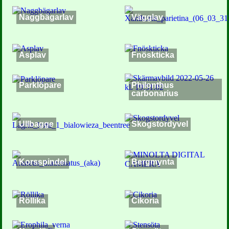
Naggbägarlav
Vägglav
Asplav
Fnöskticka
Parklöpare
Philonthus
carbonarius
Ullbagge
Skogstordyvel
Korsspindel
Bergmynta
Röllika
Cikoria