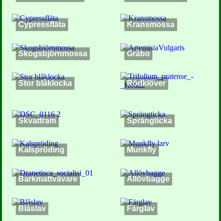
Cypressfläta
Kransmossa
Skogsbjörnmossa
Gråbo
Stor blåklocka
Rödklöver
Skvattram
Sprängticka
Kalspröding
Munkfly
Barkmattvävare
Allövbagge
Blåslav
Färglav