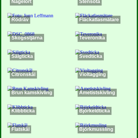
Nagelört
Stensöta
Rödräv
Fläckatlasmätare
Skogsstjärna
Teveronika
Sälgticka
Svedticka
Citronskål
Violtagging
Brun kamskivling
Ametistskivling
Klibbticka
Björkeldticka
Flatskål
Björkmussling