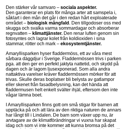
Den stärker vår samvaro –
sociala aspekter.
Den garanterar en plats för många arter att samspela i,
såklart i den mån det går i den redan hårt exploaterade
området –
biologisk mångfald
. Den tillgodoser oss med
skugga och svalka varma sommardagar och absorberar
regnvatten –
klimattjänster.
Den renar luften genom sin
fotosyntes och lagrar kolet från koldioxiden i sina
stammar, rötter och mark –
ekosystemtjänster.
Amaryllisparken hyser fladdermöss, ett av våra mest
sårbara däggdjur i Sverige. Fladdermössen trivs i parken
pga. att den ger en perfekt jaktyta nattetid, och skydd på
dagen och är lagom ljusexponerad. Som alla andra
nattaktiva varelser kräver fladdermössen mörker för att
trivas. Skulle deras boplatser bli belysta av gatlampor
eller skenet från fasadbelysning, kan det hända att
fladdermusen helt enkelt svälter ihjäl, eftersom den inte
vågar lämna boet.
I Amaryllisparken finns gott om små stigar för barnen att
upptäcka på och att lära av den riktiga naturen de annars
har långt till i Lindalen. De barn som växer upp nu, är
arvtagare av de klimatförändringar vi vuxna har skapat
idag och som vi inte kommer att kunna bromsa på det